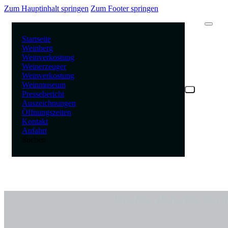
Zum Hauptinhalt springen
Zum Footer springen
Startseite
Weinberg
Weinverkostung
Weinerzeuger
Weinverkostung
Weinmuseum
Pressebericht
Auszeichnungen
Öffnungszeiten
Kontakt
Anfahrt
Suchen
Von Der Rebe Bis Zur P